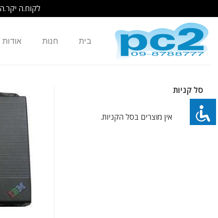
לקוח.ה יקר.ה
Ski
t
בית
חנות
אודות
conten
סל קניות
אין מוצרים בסל הקניות.
כמות של מטען / ספק כח חליפי למחשב נייד IBM T20 T21 T22 T23 T30 T40 T40P T41 T41P T42 T42P T43