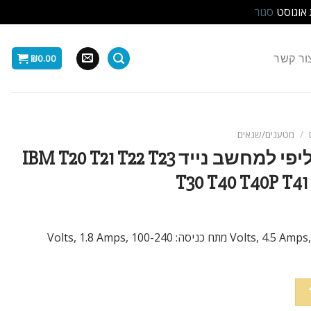
 אוגוסט
סגור
ור קשר
₪
0.00
/
מטענים/שנאים
מטען / ספק כח חליפי למחשב נייד IBM T20 T21 T22 T23
T30 T40 T40P T41
מתח יציאה: 16 Volts, 4.5 Amps, 72 Watts Max מתח כניסה: 100-240 Volts, 1.8 Amps,