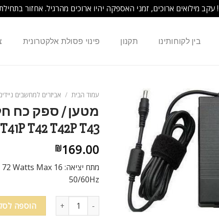
! עקב מילואים ארוכים, זמני האספקה יהיו ארוכים מהרגיל. אחזור בתחילת
בין לקוחותינו
תקנון
פינוי פסולת אלקטרונית
צ
עמוד הבית
/
אביזרים למחשבים ניידים
 T41P T42 T42P T43
169.00
₪
50/60Hz
הוספה לסל