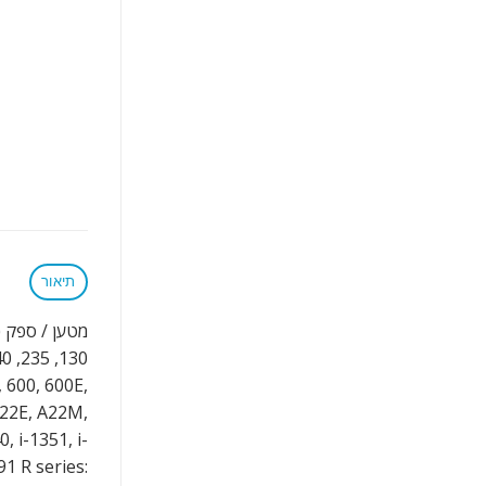
תיאור
מטען / ספק כח חליפי למחשב נייד 3
 600, 600E,
A22E, A22M,
, i-1351, i-
91 R series: