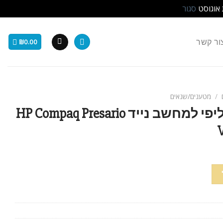
 אוגוסט
סגור
ור קשר
₪
0.00
/
מטענים/שנאים
מטען / ספק כח חליפי למחשב נייד HP Compaq Presario