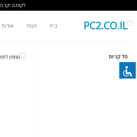
לקוח.ה יקר.ה
Ski
t
בית
חנות
אודות
conten
סל קניות
כמות של מטען / ספק כח חליפי למחשב נייד HP Compaq Presario V2000 V4000 V5000