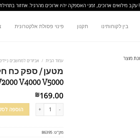
! עקב מילואים ארוכים, זמני האספקה יהיו ארוכים מהרגיל. אחזור בתחילת
בין לקוחותינו
תקנון
פינוי פסולת אלקטרונית
צ
עמוד הבית
/
אביזרים למחשבים ניידים
V2000 V4000 V5000
169.00
₪
הוספה לסל
מק"ט:
86395