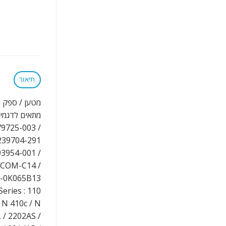
תיאור
מטען / ספק כח חליפי למחשב