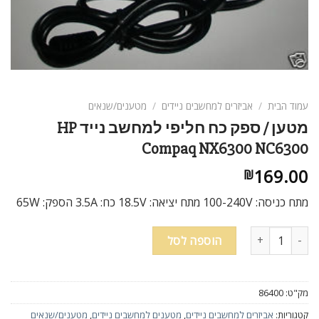
ניגודיות בהירה
brightness_high
ניגודיות כהה
brightness_low
הוסף קו תחתון לקישורים
format_underlined
סמן קישורים
font_download
עמוד הבית
/
אביזרים למחשבים ניידים
/
מטענים/שנאים
מטען / ספק כח חליפי למחשב נייד HP
לאפס
cached
Compaq NX6300 NC6300
את
כל
169.00
₪
האפשרויות
מתח כניסה: 100-240V מתח יציאה: 18.5V כח: 3.5A הספק: 65W
כמות של מטען / ספק כח חליפי למחשב נייד HP Compaq NX6300 NC6300
הוספה לסל
מק"ט:
86400
קטגוריות:
אביזרים למחשבים ניידים
,
מטענים למחשבים ניידים
,
מטענים/שנאים