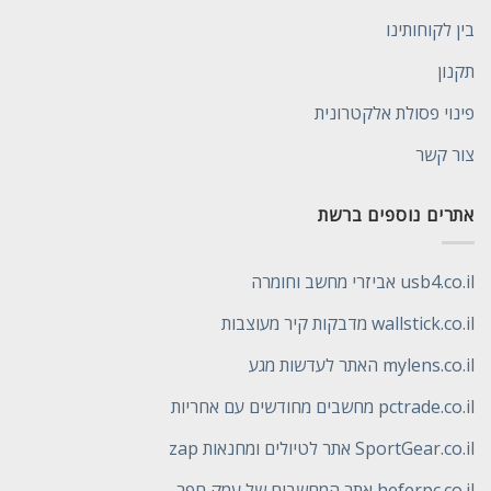
בין לקוחותינו
תקנון
פינוי פסולת אלקטרונית
צור קשר
אתרים נוספים ברשת
usb4.co.il אביזרי מחשב וחומרה
wallstick.co.il מדבקות קיר מעוצבות
mylens.co.il האתר לעדשות מגע
pctrade.co.il מחשבים מחודשים עם אחריות
SportGear.co.il אתר לטיולים ומחנאות zap
heferpc.co.il אתר המחשבים של עמק חפר