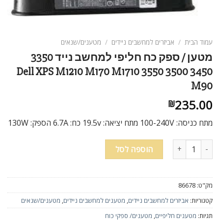
ניגודיות בהירה
brightness_high
ניגודיות כהה
brightness_low
עמוד הבית
/
אביזרים למחשבים ניידים
/
מטענים/שנאים
הוסף קו תחתון לקישורים
format_underlined
מטען / ספק כח חליפי למחשב נייד 3350
סמן קישורים
font_download
3450 3500 3550 Dell XPS M1210 M170 M1710
M90
לאפס
cached
235.00
את
₪
כל
מתח כניסה: 100-240V מתח יציאה: 19.5v כח: 6.7A הספק: 130W
האפשרויות
כמות של מטען / ספק כח חליפי למחשב נייד 3350 3450 3500 3550 Dell XPS M1210 M170 M1710 M90
הוספה לסל
מק"ט:
86678
קטגוריות:
אביזרים למחשבים ניידים
,
מטענים למחשבים ניידים
,
מטענים/שנאים
תגיות:
מטענים חליפיים
,
מטענים/ ספקי כוח