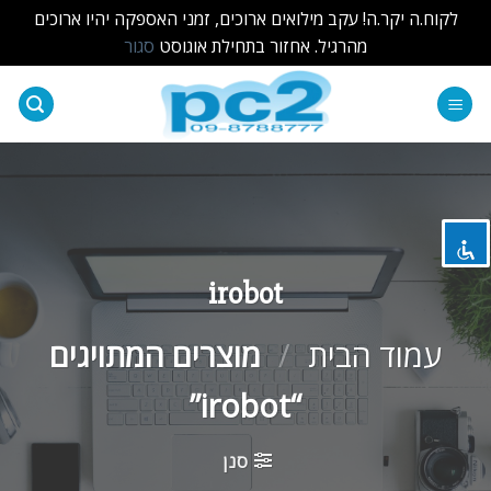
לקוח.ה יקר.ה! עקב מילואים ארוכים, זמני האספקה יהיו ארוכים
מהרגיל. אחזור בתחילת אוגוסט
סגור
Ski
t
השבת את ההבזקים
visibility_off
conten
סמן כותרות
title
צבע רקע
settings
זום (הקטנה)
zoom_out
irobot
זום (הגדלה)
zoom_in
עמוד הבית
/
מוצרים המתויגים
הקטנת גופן
remove_circle_outline
“irobot”
הגדלת גופן
add_circle_outline
גופן קריא
spellcheck
סנן