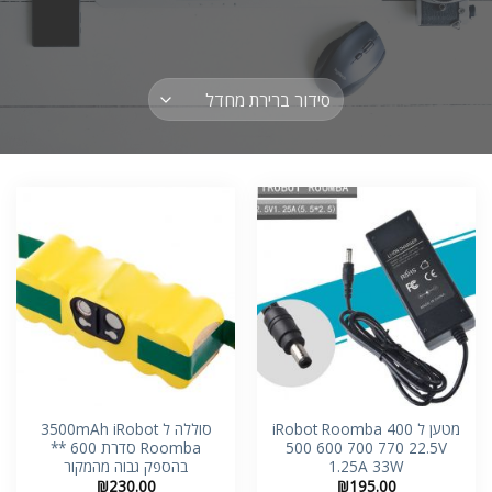
ניגודיות בהירה
brightness_high
ניגודיות כהה
brightness_low
הוסף קו תחתון לקישורים
format_underlined
סמן קישורים
font_download
לאפס
cached
את
כל
האפשרויות
מטען ל iRobot Roomba 400
סוללה ל 3500mAh iRobot
500 600 700 770 22.5V
Roomba סדרת 600 **
1.25A 33W
בהספק גבוה מהמקור
₪
230.00
₪
195.00