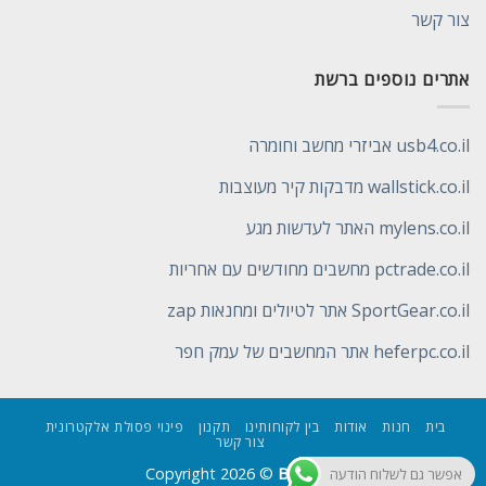
צור קשר
אתרים נוספים ברשת
usb4.co.il אביזרי מחשב וחומרה
wallstick.co.il מדבקות קיר מעוצבות
mylens.co.il האתר לעדשות מגע
pctrade.co.il מחשבים מחודשים עם אחריות
SportGear.co.il אתר לטיולים ומחנאות zap
heferpc.co.il אתר המחשבים של עמק חפר
בית
חנות
אודות
בין לקוחותינו
תקנון
פינוי פסולת אלקטרונית
צור קשר
Copyright 2026 ©
Be Wiser
אפשר גם לשלוח הודעה