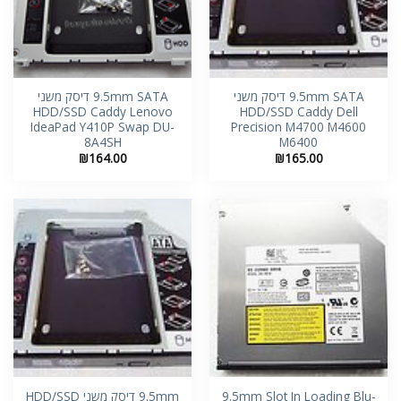
9.5mm SATA דיסק משני
9.5mm SATA דיסק משני
HDD/SSD Caddy Lenovo
HDD/SSD Caddy Dell
IdeaPad Y410P Swap DU-
Precision M4700 M4600
8A4SH
M6400
₪
164.00
₪
165.00
9.5mm Slot In Loading Blu-
9.5mm דיסק משני HDD/SSD