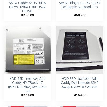
SATA Caddy ASUS U47A
ray BD Player UJ-167 UJ167
U47VC U50A U50F U50V
Dell Apple Macbook Pro
U50VG
₪
170.00
₪
695.00
Add דיסק משני HDD SSD
Add דיסק משני HDD SSD
Caddy HP ZBook 17
Caddy Dell Latitude 3540
(E9X11AA-ABA) Swap SU-
Swap DVD+-RW GU90N
208
₪
164.00
₪
164.00