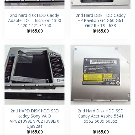
2nd hard disk HDD Caddy
2nd Hard Disk HDD Caddy
Adapter DELL Inspiron 1300
HP Pavilion G4 G60 G61
1420 1421 E1750
G62 Re TS-L633
₪
165.00
₪
165.00
2nd HARD DISK HDD SSD
2nd Hard Disk HDD SSD
caddy Sony VAIO
Caddy Acer Aspire 5541
VPCZ13V9E VPCZ13V9E/X
5552 5635 5635z
UJ892as
₪
165.00
₪
165.00