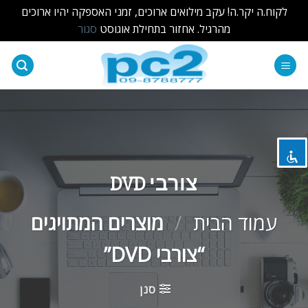
לקוח.ה יקר.ה! עקב מילואים ארוכים, זמני האספקה יהיו ארוכים
מהרגיל. אחזור בתחילת אוגוסט
סגור
Ski
t
השבת את ההבזקים
visibility_off
conten
סמן כותרות
title
צבע רקע
settings
זום (הקטנה)
zoom_out
צורבי DVD
זום (הגדלה)
zoom_in
עמוד הבית
/
מוצרים המתויגים
הקטנת גופן
remove_circle_outline
“צורבי DVD”
הגדלת גופן
add_circle_outline
גופן קריא
spellcheck
סנן