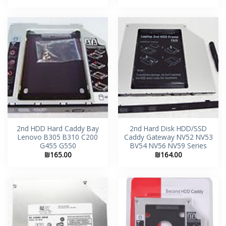
2nd HDD Hard Caddy Bay
2nd Hard Disk HDD/SSD
Lenovo B305 B310 C200
Caddy Gateway NV52 NV53
G455 G550
BV54 NV56 NV59 Series
₪
165.00
₪
164.00