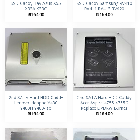
SSD Caddy Bay Asus X55
SSD Caddy Samsung RV410
X55A X55C
RV411 RV415 RV420
₪
164.00
₪
164.00
2nd SATA Hard HDD Caddy
2nd SATA Hard HDD Caddy
Lenovo Ideapad Y480
Acer Aspire 4755 4755G
Y480N Y480-ise
Replace DVDRW Burner
₪
164.00
₪
164.00