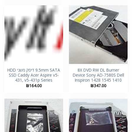
8X DVD RW DL Burner
9.5mm SATA דיסק משני HDD
SSD Caddy Acer Aspire v5-
Device Sony AD-7580S Dell
431, v5-431p Series
Inspiron 1428 1545 1410
₪
164.00
₪
347.00