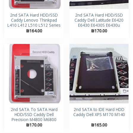
2nd SATA Hard HDD/SSD
2nd SATA Hard HDD/SSD
Caddy Lenovo Thinkpad
Caddy Dell Latitude E6420
L410 L412 L510 L512 Series
E6430 E6430S E6430u
₪
164.00
₪
170.00
2nd SATA To SATA Hard
2nd SATA to IDE Hard HDD
HDD/SSD Caddy Dell
Caddy Dell XPS M170 M140
Precision M4800 M6800
₪
170.00
₪
165.00