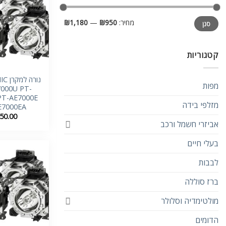
מחיר
מחיר
מחיר:
₪950
—
₪1,180
סנן
מינימלי
מקסימלי
קטגוריות
נורה
מפות
000U PT-
PT-AE7000E
מזלפי בידה
E7000EA
50.00
אביזרי חשמל ורכב
בעלי חיים
לבבות
ברז סוללה
מולטימדיה וסלולר
הדומים