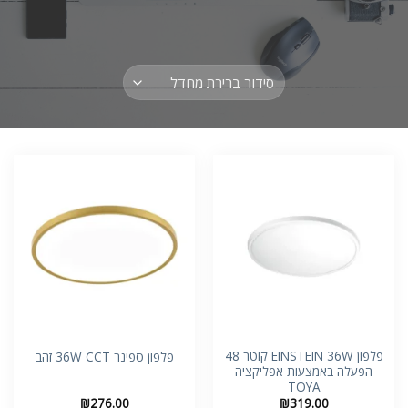
ניגודיות בהירה
brightness_high
ניגודיות כהה
brightness_low
הוסף קו תחתון לקישורים
format_underlined
סמן קישורים
font_download
לאפס
cached
את
כל
האפשרויות
פלפון EINSTEIN 36W קוטר 48
פלפון ספינר 36W CCT זהב
הפעלה באמצעות אפליקציה
TOYA
₪
276.00
₪
319.00