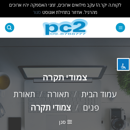
לקוח.ה יקר.ה! עקב מילואים ארוכים, זמני האספקה יהיו ארוכים
מהרגיל. אחזור בתחילת אוגוסט
סגור
Ski
t
השבת את ההבזקים
visibility_off
conten
סמן כותרות
title
צבע רקע
settings
זום (הקטנה)
zoom_out
צמודי תקרה
זום (הגדלה)
zoom_in
עמוד הבית
/
תאורה
/
תאורת
הקטנת גופן
remove_circle_outline
פנים
/
צמודי תקרה
הגדלת גופן
add_circle_outline
גופן קריא
spellcheck
סנן