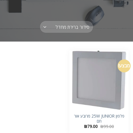
מבצע!
פלפון 25W JUNIOR מרובע אור
חם
המחיר
המחיר
₪
79.00
₪
99.00
המקורי
הנוכחי