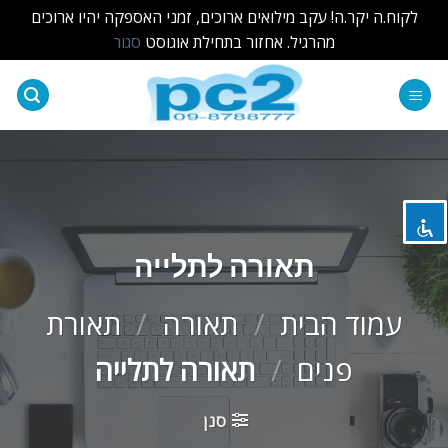
לקוח.ה יקר.ה! עקב מילואים ארוכים, זמני האספקה יהיו ארוכים
מהרגיל. אחזור בתחילת אוגוסט
סגור
Ski
t
השבת את ההבזקים
visibility_off
conten
סמן כותרות
title
צבע רקע
settings
זום (הקטנה)
zoom_out
תאורה לתלייה
זום (הגדלה)
zoom_in
עמוד הבית
/
תאורה
/
תאורת
הקטנת גופן
remove_circle_outline
פנים
/
תאורה לתלייה
הגדלת גופן
add_circle_outline
גופן קריא
spellcheck
סנן