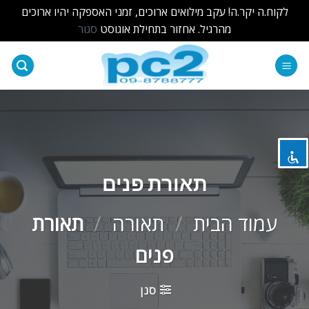
לקוח.ה יקר.ה! עקב מילואים ארוכים, זמני האספקה יהיו ארוכים
מהרגיל. אחזור בתחילת אוגוסט
סגור
Ski
t
השבת את ההבזקים
visibility_off
conten
סמן כותרות
title
צבע רקע
settings
זום (הקטנה)
zoom_out
תאורת פנים
זום (הגדלה)
zoom_in
עמוד הבית
/
תאורה
/
תאורת
הקטנת גופן
remove_circle_outline
פנים
הגדלת גופן
add_circle_outline
גופן קריא
spellcheck
סנן