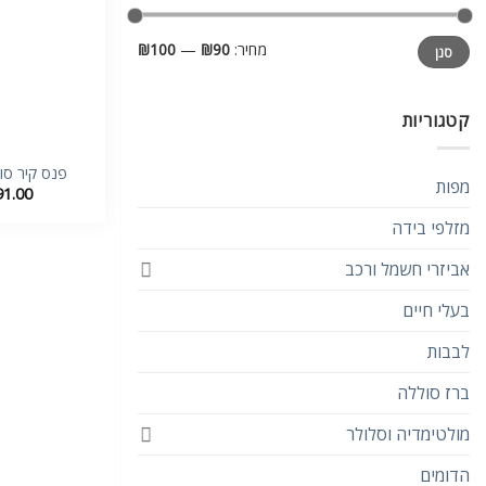
מחיר
מחיר
מחיר:
₪90
—
₪100
סנן
מינימלי
מקסימלי
קטגוריות
פנס קיר סול
מפות
91.00
מזלפי בידה
אביזרי חשמל ורכב
בעלי חיים
לבבות
ברז סוללה
מולטימדיה וסלולר
הדומים