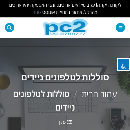
לקוח.ה יקר.ה! עקב מילואים ארוכים, זמני האספקה יהיו ארוכים
מהרגיל. אחזור בתחילת אוגוסט
סגור
Ski
t
השבת את ההבזקים
visibility_off
conten
סמן כותרות
title
צבע רקע
settings
זום (הקטנה)
zoom_out
סוללות לטלפונים ניידים
זום (הגדלה)
zoom_in
עמוד הבית
/
סוללות לטלפונים
הקטנת גופן
remove_circle_outline
ניידים
הגדלת גופן
add_circle_outline
גופן קריא
spellcheck
סנן