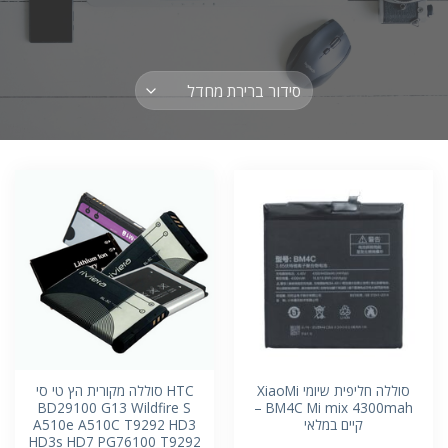
ניגודיות בהירה
brightness_high
ניגודיות כהה
brightness_low
הוסף קו תחתון לקישורים
format_underlined
סמן קישורים
font_download
לאפס
cached
את
כל
האפשרויות
סוללה חליפית שיומי XiaoMi
HTC סוללה מקורית הץ טי סי
BD29100 G13 Wildfire S
BM4C Mi mix 4300mah –
קיים במלאי
A510e A510C T9292 HD3
HD3s HD7 PG76100 T9292