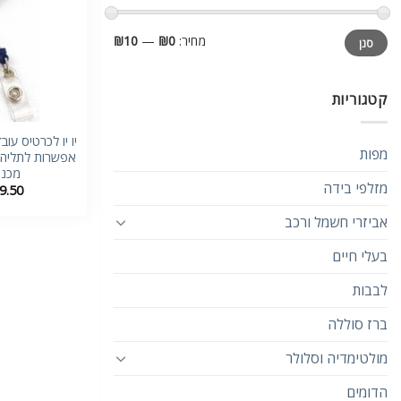
מחיר
מחיר
מחיר:
₪0
—
₪10
סנן
מינימלי
מקסימלי
קטגוריות
יו יו לכרטיס עוב
מפות
אפשרות לתליה ע
מכנ
מזלפי בידה
9.50
אביזרי חשמל ורכב
בעלי חיים
לבבות
ברז סוללה
מולטימדיה וסלולר
הדומים