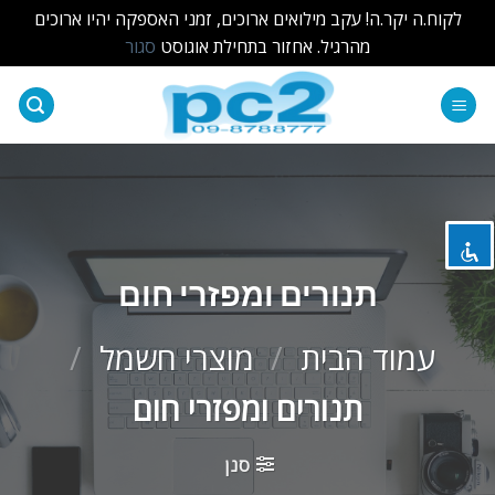
לקוח.ה יקר.ה! עקב מילואים ארוכים, זמני האספקה יהיו ארוכים
מהרגיל. אחזור בתחילת אוגוסט
סגור
Ski
t
השבת את ההבזקים
visibility_off
conten
סמן כותרות
title
צבע רקע
settings
זום (הקטנה)
zoom_out
תנורים ומפזרי חום
זום (הגדלה)
zoom_in
עמוד הבית
/
מוצרי חשמל
/
הקטנת גופן
remove_circle_outline
תנורים ומפזרי חום
הגדלת גופן
add_circle_outline
גופן קריא
spellcheck
סנן