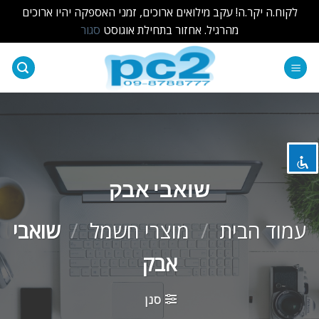
לקוח.ה יקר.ה! עקב מילואים ארוכים, זמני האספקה יהיו ארוכים
מהרגיל. אחזור בתחילת אוגוסט
סגור
Ski
t
השבת את ההבזקים
visibility_off
conten
סמן כותרות
title
צבע רקע
settings
זום (הקטנה)
zoom_out
שואבי אבק
זום (הגדלה)
zoom_in
עמוד הבית
/
מוצרי חשמל
/
שואבי
הקטנת גופן
remove_circle_outline
אבק
הגדלת גופן
add_circle_outline
גופן קריא
spellcheck
סנן