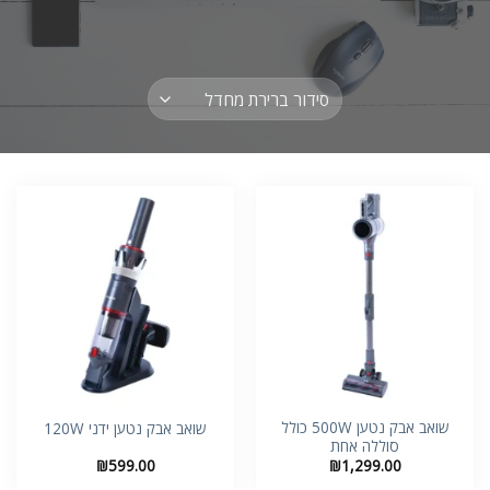
ניגודיות בהירה
brightness_high
ניגודיות כהה
brightness_low
הוסף קו תחתון לקישורים
format_underlined
סמן קישורים
font_download
לאפס
cached
את
כל
האפשרויות
שואב אבק נטען 500W כולל
שואב אבק נטען ידני 120W
סוללה אחת
₪
599.00
₪
1,299.00