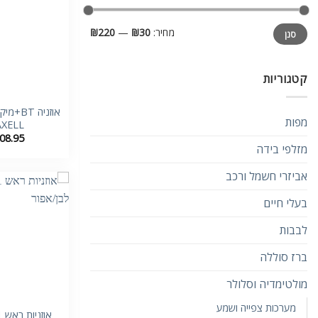
מחיר
מחיר
מחיר:
₪30
—
₪220
סנן
מינימלי
מקסימלי
קטגוריות
אוזניה T
מפות
XELL
08.95
מזלפי בידה
אביזרי חשמל ורכב
בעלי חיים
לבבות
ברז סוללה
מולטימדיה וסלולר
מערכות צפייה ושמע
או