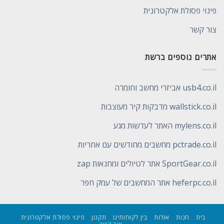
פינוי פסולת אלקטרונית
צור קשר
אתרים נוספים ברשת
usb4.co.il אביזרי מחשב וחומרה
wallstick.co.il מדבקות קיר מעוצבות
mylens.co.il האתר לעדשות מגע
pctrade.co.il מחשבים מחודשים עם אחריות
SportGear.co.il אתר לטיולים ומחנאות zap
heferpc.co.il אתר המחשבים של עמק חפר
בית
חנות
אודות
בין לקוחותינו
תקנון
פינוי פסולת אלקטרונית