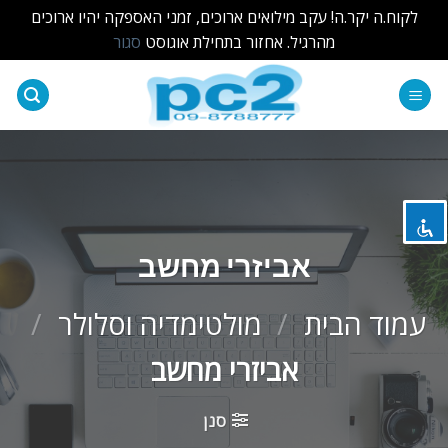
לקוח.ה יקר.ה! עקב מילואים ארוכים, זמני האספקה יהיו ארוכים
מהרגיל. אחזור בתחילת אוגוסט
סגור
Ski
t
השבת את ההבזקים
visibility_off
conten
סמן כותרות
title
צבע רקע
settings
זום (הקטנה)
zoom_out
אביזרי מחשב
זום (הגדלה)
zoom_in
עמוד הבית
/
מולטימדיה וסלולר
/
הקטנת גופן
remove_circle_outline
אביזרי מחשב
הגדלת גופן
add_circle_outline
גופן קריא
spellcheck
סנן