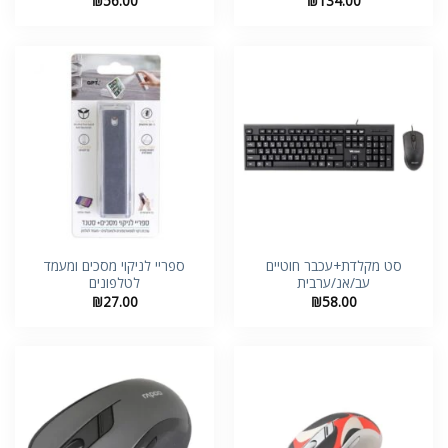
₪
56.00
₪
134.00
סט מקלדת+עכבר חוטיים
ספריי לניקוי מסכים ומעמד
עב/אנ/ערבית
לטלפונים
₪
27.00
₪
58.00