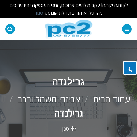
לקוח.ה יקר.ה! עקב מילואים ארוכים, זמני האספקה יהיו ארוכים
מהרגיל. אחזור בתחילת אוגוסט
סגור
Ski
t
השבת את ההבזקים
visibility_off
conten
סמן כותרות
title
צבע רקע
settings
זום (הקטנה)
zoom_out
גרילנדה
זום (הגדלה)
zoom_in
עמוד הבית
/
אביזרי חשמל ורכב
/
הקטנת גופן
remove_circle_outline
גרילנדה
הגדלת גופן
add_circle_outline
גופן קריא
spellcheck
סנן